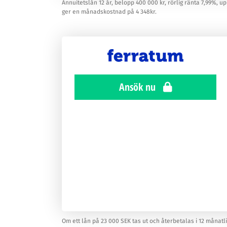
Annuitetslån 12 år, belopp 400 000 kr, rörlig ränta 7,99%, up
ger en månadskostnad på 4 348kr.
Ansök nu
Om ett lån på 23 000 SEK tas ut och återbetalas i 12 månatl