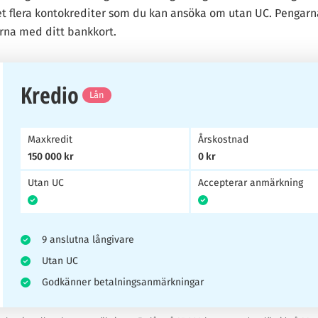
 flera kontokrediter som du kan ansöka om utan UC. Pengarna f
rna med ditt bankkort.
Kredio
Lån
Maxkredit
Årskostnad
150 000 kr
0 kr
Utan UC
Accepterar anmärkning
9 anslutna långivare
Utan UC
Godkänner betalningsanmärkningar