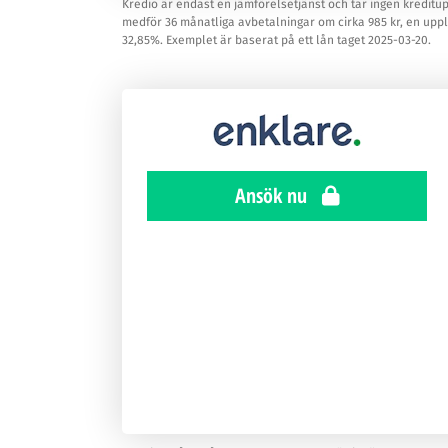
Kredio är endast en jämförelsetjänst och tar ingen kreditu
medför 36 månatliga avbetalningar om cirka 985 kr, en uppläg
32,85%. Exemplet är baserat på ett lån taget 2025-03-20.
Ansök nu