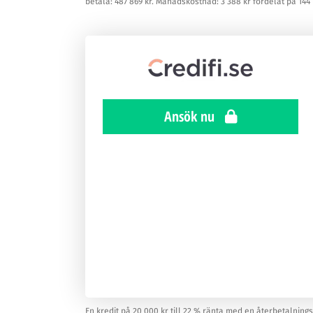
betala: 487 869 kr. Månadskostnad: 3 388 kr fördelat på 144 
Ansök nu
En kredit på 20 000 kr till 22 % ränta med en återbetalningstid 