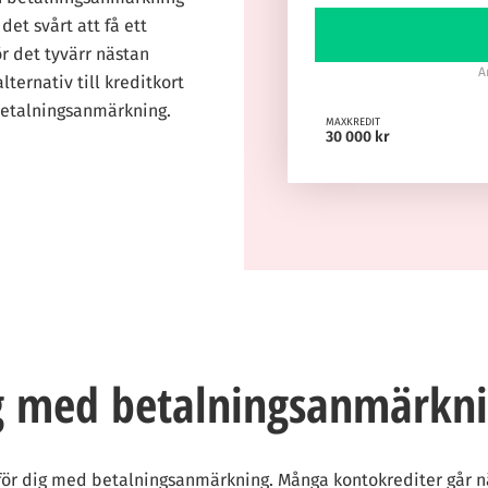
et svårt att få ett
 det tyvärr nästan
A
lternativ till kreditkort
 betalningsanmärkning.
MAXKREDIT
30 000 kr
ig med betalningsanmärkn
 för dig med betalningsanmärkning. Många kontokrediter går nä