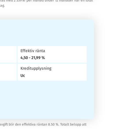
etalas med 2 339 kr per månad under 12 månader har en total
tag.
Effektiv ränta
4,50 - 21,99 %
Kreditupplysning
Uc
vgift blir den effektiva räntan 8.50 %. Totalt belopp att