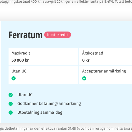
pläggningskostnad 400 kr, aviavgift 20kr, ger en effektiv ränta på 8,41%. Totalt bel
Ferratum
Kontokredit
Maxkredit
Årskostnad
50 000 kr
0 kr
Utan UC
Accepterar anmärkning
Utan UC
Godkänner betalningsanmärkning
Utbetalning samma dag
iga delbetalningar är den effektiva räntan 37,68 % och den rörliga nominella årsr