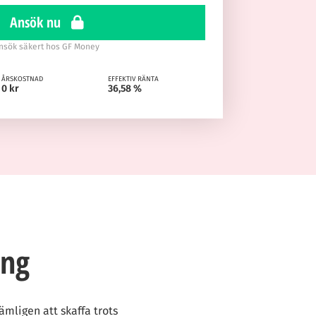
Ansök nu
nsök säkert hos GF Money
ÅRSKOSTNAD
EFFEKTIV RÄNTA
0 kr
36,58 %
ing
mligen att skaffa trots