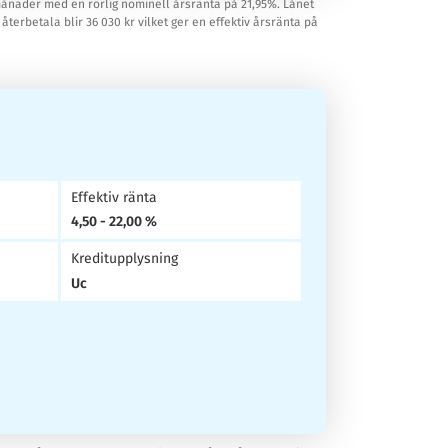
 månader med en rörlig nominell årsränta på 21,95%. Lånet
återbetala blir 36 030 kr vilket ger en effektiv årsränta på
Effektiv ränta
4,50 - 22,00 %
Kreditupplysning
Uc