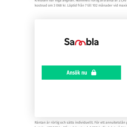
Krediten har inga avgifter. Nominell rörlig årsränta är 21
kostnad om 3 068 kr. Löptid från 7 till 102 månader vid maxi
Ansök nu
Räntan är rörlig och sätts individuellt. För ett annuitetslån