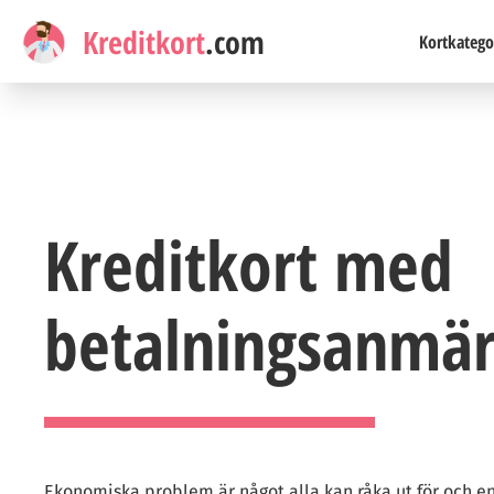
Kreditkort
.com
Kortkatego
Kreditkort med
betalningsanmär
Ekonomiska problem är något alla kan råka ut för och 