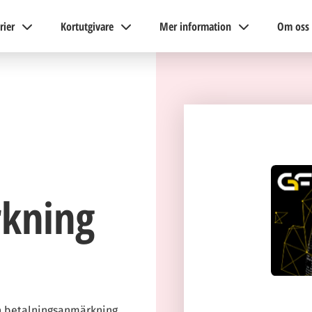
rier
Kortutgivare
Mer information
Om oss
kning
en betalningsanmärkning