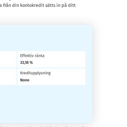
rån din kontokredit sätts in på ditt
Effektiv ränta
33,18 %
Kreditupplysning
None