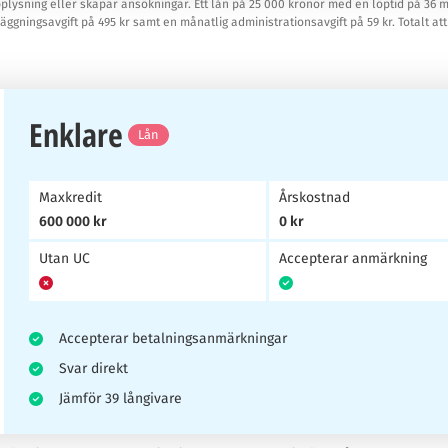
pplysning eller skapar ansökningar. Ett lån på 25 000 kronor med en löptid på 36
gningsavgift på 495 kr samt en månatlig administrationsavgift på 59 kr. Totalt att 
Enklare
Lån
Maxkredit
Årskostnad
600 000 kr
0 kr
Utan UC
Accepterar anmärkning
Accepterar betalningsanmärkningar
Svar direkt
Jämför 39 långivare