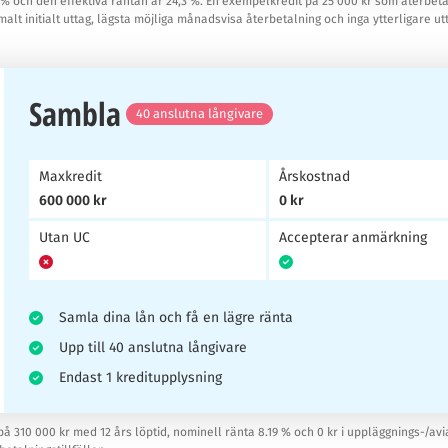
,95 % och den effektiva räntan är 24,3 %. En exempelkredit på 25 000 kr som återb
malt initialt uttag, lägsta möjliga månadsvisa återbetalning och inga ytterligare ut
Sambla
40 anslutna långivare
Maxkredit
Årskostnad
600 000 kr
0 kr
Utan UC
Accepterar anmärkning
Samla dina lån och få en lägre ränta
Upp till 40 anslutna långivare
Endast 1 kreditupplysning
 på 310 000 kr med 12 års löptid, nominell ränta 8.19 % och 0 kr i uppläggnings-/avia