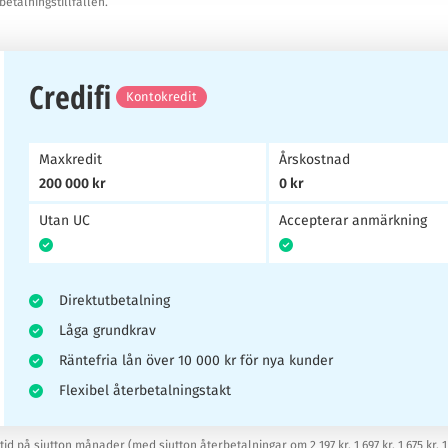
betalningstillfällen.
Credifi
Kontokredit
Maxkredit
Årskostnad
200 000 kr
0 kr
Utan UC
Accepterar anmärkning
Direktutbetalning
Låga grundkrav
Räntefria lån över 10 000 kr för nya kunder
Flexibel återbetalningstakt
på sjutton månader (med sjutton återbetalningar om 2 197 kr, 1 697 kr, 1 675 kr, 1 652 kr