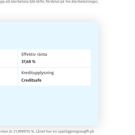
opp att återbetala 626 457kr, fördelat på 144 återbetalningar,
Effektiv ränta
37,68 %
Kreditupplysning
Creditsafe
äntan är 21,9999735 %. Lånet har en uppläggningsavgift på