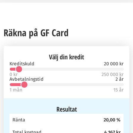
Räkna på GF Card
Välj din kredit
Kreditskuld
20 000 kr
0 kr
250 000 kr
Avbetalningstid
2 år
1 mån
15 år
Resultat
Ränta
20,00 %
Total kostnad
4 167 kr