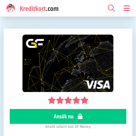
Kreditkort
.com
Ansök nu
Ansök säkert hos GF Money