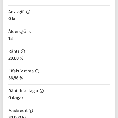
Årsavgift
0 kr
Åldersgräns
18
Ränta
20,00 %
Effektiv ränta
36,58 %
Räntefria dagar
0 dagar
Maxkredit
30 000 kr