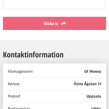
Skicka in
Kontaktinformation
Företagsnamn
GF Money
Adress
Östra Ågatan 31
Postort
Uppsala
Postnummer
41664