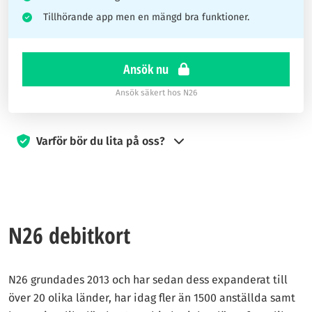
Tillhörande app men en mängd bra funktioner.
Ansök nu
Ansök säkert hos N26
Varför bör du lita på oss?
Sedan 2017 har kreditkort.com varit engagerade i att vägleda
besökare till att göra informerade val när det gäller kreditkort.
Vårt team av experter inom finans och resor arbetar hårt för
att ge dig den vägledning du behöver för att göra de
N26 debitkort
smartaste besluten.
Vi kan få ersättning från våra samarbetspartners om du
N26 grundades 2013 och har sedan dess expanderat till
klickar på eller ansöker via länkar på sidan. Denna ersättning
över 20 olika länder, har idag fler än 1500 anställda samt
bidrar till att finansiera driften av tjänsten, men har ingen