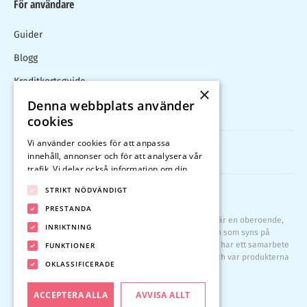
För användare
Guider
Blogg
Kreditkortsguide
×
Denna webbplats använder
Kalkylator
cookies
Vi använder cookies för att anpassa
innehåll, annonser och för att analysera vår
trafik. Vi delar också information om din
användning av vår webbplats med våra
STRIKT NÖDVÄNDIGT
reklam- och analyspartners som kan
Copyright © 2026 Kreditkort.com. All Rights Reserved.
kombinera den med annan information som
PRESTANDA
Kreditkort.com drivs av Compary AB (556955-1004) och är en oberoende,
du har tillhandahållit dem eller som de har
INRIKTNING
annonsstödd jämförelsesajt av kreditkort. Kreditkorten som syns på
samlat in från din användning av deras
hemsidan kan komma från företag som Kreditkort.com har ett samarbete
FUNKTIONER
tjänster.
Integritetspolicy
med, och får betalt av. Betalningen kan påverka hur och var produkterna
OKLASSIFICERADE
listas på hemsidan.
Cookies & Privacy
ACCEPTERA ALLA
AVVISA ALLT