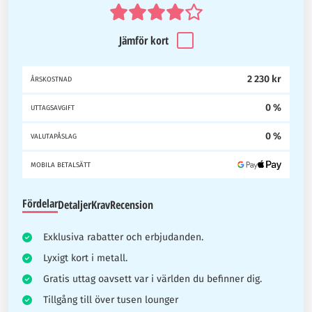
Jämför kort
2 230 kr
ÅRSKOSTNAD
0 %
UTTAGSAVGIFT
0 %
VALUTAPÅSLAG
MOBILA BETALSÄTT
Fördelar
Detaljer
Krav
Recension
Exklusiva rabatter och erbjudanden.
Lyxigt kort i metall.
Gratis uttag oavsett var i världen du befinner dig.
Tillgång till över tusen lounger