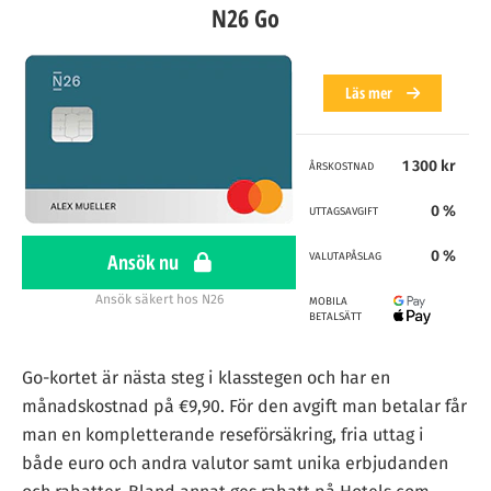
N26 Go
Läs mer
1 300 kr
ÅRSKOSTNAD
0 %
UTTAGSAVGIFT
0 %
Ansök nu
VALUTAPÅSLAG
Ansök säkert hos N26
MOBILA
BETALSÄTT
Go-kortet är nästa steg i klasstegen och har en
månadskostnad på €9,90. För den avgift man betalar får
man en kompletterande reseförsäkring, fria uttag i
både euro och andra valutor samt unika erbjudanden