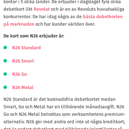
kontor i 5 olika länder. De erbjuder i dagsläget fyra olika
påverkan på våra bedömningar eller rekommendationer. Vårt
debetkort likt
Revolut
och är en av Revoluts huvudsakliga
innehåll baseras på objektiva kriterier och redaktionella
konkurrenter. De har idag några av de
bästa debetkorten
bedömningar.
på marknaden
och har kunder världen över.
Våra experter, med lång erfarenhet, testar korten själva. Vi
De kort som N26 erbjuder är:
siktar på att ge dig tydliga och ärliga jämförelser av alla
svenska kreditkort. Hos kreditkort.com är vårt mål att
N26 Standard
tillhandahålla all nödvändig information för att du ska kunna
N26 Smart
göra kloka val som passar just din ekonomi.
Genom våra strikta
redaktionella riktlinjer
kan våra läsare
N26 Go
känna sig trygga med att informationen är noggrant granskad
N26 Metal
och tillförlitlig.
N26 Standard är det kostnadsfria debetkortet medan
Smart, Go och Metal har en tillhörande månadsavgift. N26
Go och N26 Metal betraktas som verksamhetens premium-
alternativ. N26 ger med andra ord inte ut några kreditkort,