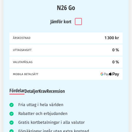
N26 Go
Jämför kort
1 300 kr
ÅRSKOSTNAD
0 %
UTTAGSAVGIFT
0 %
VALUTAPÅSLAG
MOBILA BETALSÄTT
Fördelar
Detaljer
Krav
Recension
Fria uttag i hela världen
Rabatter och erbjudanden
Gratis kortbetalningar i alla valutor
Försäkringar ingår utan extra kostnad