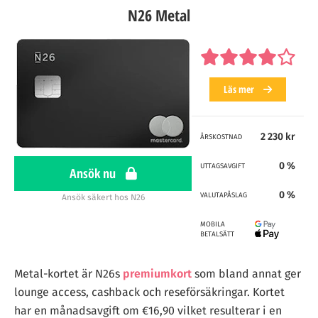
N26 Metal
Läs mer
2 230 kr
ÅRSKOSTNAD
0 %
UTTAGSAVGIFT
Ansök nu
0 %
VALUTAPÅSLAG
Ansök säkert hos N26
MOBILA
BETALSÄTT
Metal-kortet är N26s
premiumkort
som bland annat ger
lounge access, cashback och reseförsäkringar. Kortet
har en månadsavgift om €16,90 vilket resulterar i en