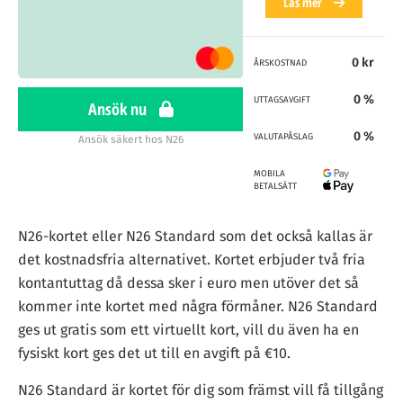
Läs mer
0 kr
ÅRSKOSTNAD
0 %
UTTAGSAVGIFT
Ansök nu
0 %
VALUTAPÅSLAG
Ansök säkert hos N26
MOBILA
BETALSÄTT
N26-kortet eller N26 Standard som det också kallas är
det kostnadsfria alternativet. Kortet erbjuder två fria
kontantuttag då dessa sker i euro men utöver det så
kommer inte kortet med några förmåner. N26 Standard
ges ut gratis som ett virtuellt kort, vill du även ha en
fysiskt kort ges det ut till en avgift på €10.
N26 Standard är kortet för dig som främst vill få tillgång