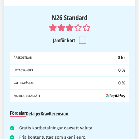
N26 Standard
Jämför kort
0 kr
ÅRSKOSTNAD
0 %
UTTAGSAVGIFT
0 %
VALUTAPÅSLAG
MOBILA BETALSÄTT
Fördelar
Detaljer
Krav
Recension
Gratis kortbetalningar oavsett valuta.
Fria kontantuttag som sker i euro.