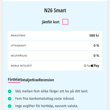
N26 Smart
Jämför kort
588 kr
ÅRSKOSTNAD
0 %
UTTAGSAVGIFT
0 %
VALUTAPÅSLAG
MOBILA BETALSÄTT
Fördelar
Detaljer
Krav
Recension
Välj mellan fem olika färger att ha på ditt kort.
Fem fria bankomatuttag varje månad.
Inga avgifter för kortköp, oavsett valuta.