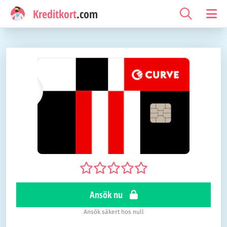
Kreditkort
.com
Ansök nu
Ansök säkert hos null