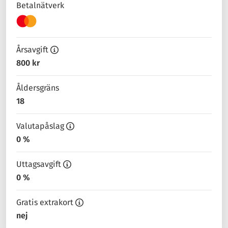
Betalnätverk
Årsavgift
800 kr
Åldersgräns
18
Valutapåslag
0 %
Uttagsavgift
0 %
Gratis extrakort
nej