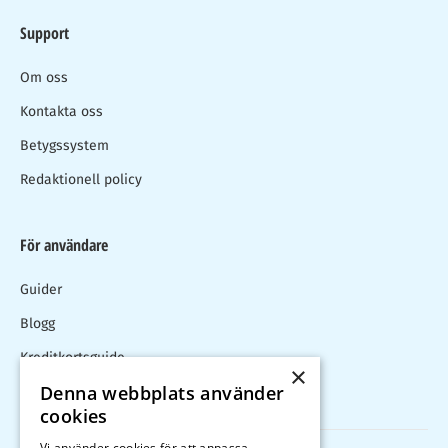
Support
Om oss
Kontakta oss
Betygssystem
Redaktionell policy
För användare
Guider
Blogg
Kreditkortsguide
×
Denna webbplats använder
Kalkylator
cookies
Vi använder cookies för att anpassa