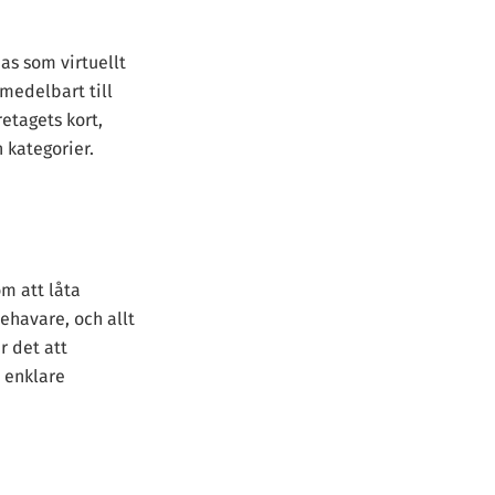
as som virtuellt
omedelbart till
retagets kort,
h kategorier.
m att låta
nehavare, och allt
r det att
h enklare