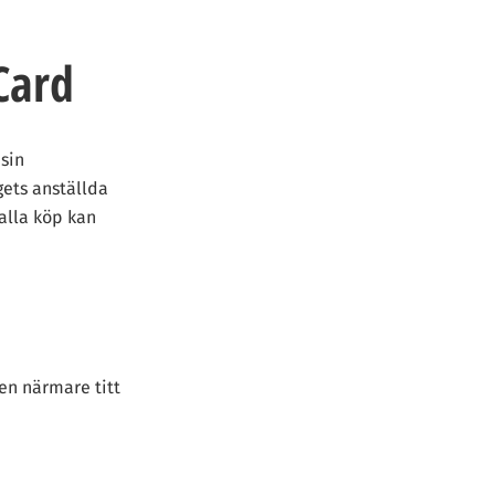
Card
 sin
gets anställda
 alla köp kan
 en närmare titt