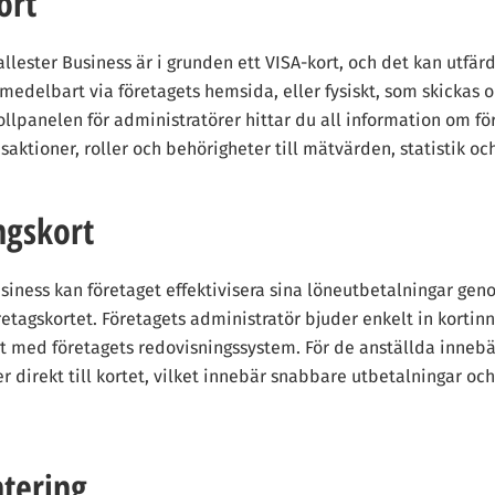
ort
llester Business är i grunden ett VISA-kort, och det kan utfärd
 omedelbart via företagets hemsida, eller fysiskt, som skickas 
rollpanelen för administratörer hittar du all information om fö
nsaktioner, roller och behörigheter till mätvärden, statistik oc
ngskort
iness kan företaget effektivisera sina löneutbetalningar geno
retagskortet. Företagets administratör bjuder enkelt in kortin
t med företagets redovisningssystem. För de anställda innebä
r direkt till kortet, vilket innebär snabbare utbetalningar oc
ntering