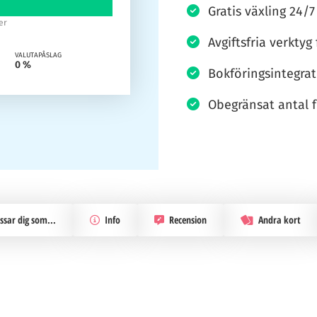
Gratis växling 24/7
er
Avgiftsfria verktyg
VALUTAPÅSLAG
0 %
Bokföringsintegra
Obegränsat antal fö
sar dig som...
Info
Recension
Andra kort