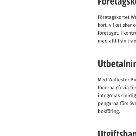
Företagsk
Företagskortet Wa
kort, vilket sker
företaget. I kont
med allt från tra
Utbetalni
Med Wallester Bus
lönerna gå via fö
integreras smidig
pengarna förs öve
bokföring.
Utgiftsha