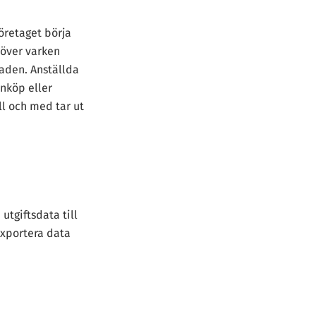
företaget börja
höver varken
naden. Anställda
inköp eller
ll och med tar ut
utgiftsdata till
exportera data