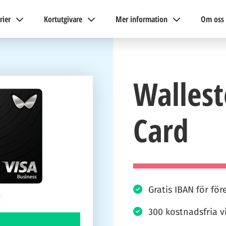
rier
Kortutgivare
Mer information
Om oss
Wallest
Card
Gratis IBAN för för
300 kostnadsfria vi