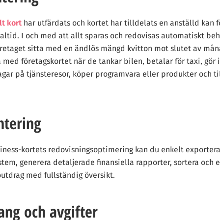
lt kort
har utfärdats och kortet har tilldelats en anställd kan 
realtid. I och med att allt sparas och redovisas automatiskt be
företaget sitta med en ändlös mängd kvitton mot slutet av må
 med företagskortet när de tankar bilen, betalar för taxi, gör 
gar på tjänsteresor, köper programvara eller produkter och ti
tering
iness-kortets redovisningsoptimering kan du enkelt exportera 
stem, generera detaljerade finansiella rapporter, sortera och 
utdrag med fullständig översikt.
ng och avgifter