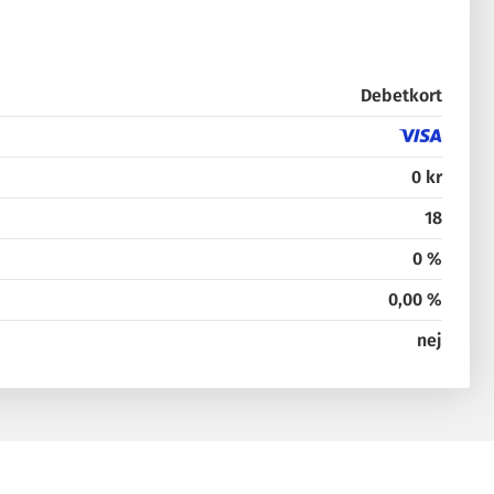
Debetkort
0 kr
18
0 %
0,00 %
nej