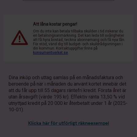
Att låna kostar pengar!
Om du inte kan betala tillbaka skulden i tid riskerar du
en betalningsanmärkning. Det kan leda till svårigheter
att få hyra bostad, teckna abonnemang och få nya lån.
För stöd, vänd dig till budget- och skuldrådgivningen i
din kommun. Kontaktuppgifter finns på
konsumentverket.se
.
Dina inköp och uttag samlas på en månadsfaktura och
beroende på när i månaden du använt kortet innebär det
att du får upp till 55 dagars räntefri kredit. Första året är
utan årsavgift (värde 195 kr). Effektiv ränta 13,50 % vid
utnyttjad kredit på 20 000 kr återbetalt under 1 år (2025-
10-01).
Klicka här för utförligt räkneexempel