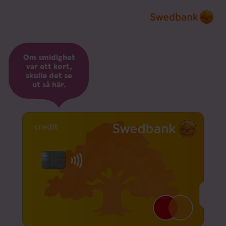
Om smidighet
var ett kort,
skulle det se
ut så här.