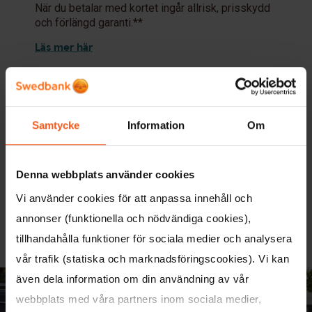
När du betalar med kortet ingår allrisk, prisskydd
och förlängd garanti.**
Läs mer här
Res tryggare med
kompletterande reseförsäkring
När du betalat resan med kortet kan du få
Samtycke
Information
Om
ersättning för oförutsedda händelser i samband
med resan.
Denna webbplats använder cookies
Till exempel så ingår avbeställningsskydd och
självriskeliminering för hyrbil.**
Vi använder cookies för att anpassa innehåll och
Läs mer här
annonser (funktionella och nödvändiga cookies),
tillhandahålla funktioner för sociala medier och analysera
vår trafik (statiska och marknadsföringscookies). Vi kan
även dela information om din användning av vår
webbplats med våra partners inom sociala medier,