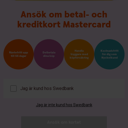
Ansök om betal- och
kreditkort Mastercard
Handla
Kostnadsfritt
Räntefritt upp
Delbetala
tryggare med
för dig som
till 55 dagar
dina köp
köpförsäkring
Nyckelkund
Jag är kund hos Swedbank
Jag är inte kund hos Swedbank
Ansök om kortet