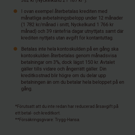
382 kr (Nyckelkund 21 187 kr*).
I ovan exempel återbetalas krediten med
månatliga avbetalningsbelopp under 12 månader
(1 782 kr/månad i snitt, Nyckelkund 1 766 kr
månad) och 39 räntefria dagar utnyttjats samt där
krediten nyttjats utan avgift för kontantuttag.
Betalas inte hela kontoskulden på en gång ska
kontoskulden återbetalas genom månadsvisa
betalningar om 3%, dock lägst 150 kr. Avtalet
gäller tills vidare och ångerrätt gäller. Din
kreditkostnad blir högre om du delar upp
betalningen än om du betalar hela beloppet på en
gång.
*Förutsatt att du inte redan har reducerad årsavgift på
ett betal- och kreditkort.
**Försäkringsgivare: Trygg-Hansa.