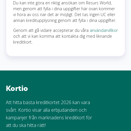
Du kan inte göra en riktig ansökan om Resurs World,
men genom att fylla i dina uppgifter här ovan kommer
vi höra av oss när det är möjligt. Det tas ingen UC eller
annan kreditupplysning genom att fylla i dina uppgifter.
Genom att gå vidare accepterar du våra
användarvillkor
och att vi kan komma att kontakta dig med liknande
kreditkort.
Kortio
Att hitta bästa kreditkortet 2026 kan vara
svårt. Kortio visar alla erbjudanden och
kampanjer från marknadens kreditkort för
att du ska hitta rätt!