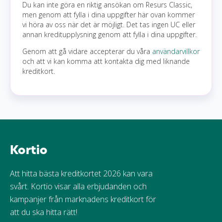
Du kan inte göra en riktig ansökan om Resurs Classic,
men genom att fylla i dina uppgifter här ovan kommer
vi höra av oss när det är möjligt. Det tas ingen UC eller
annan kreditupplysning genom att fylla i dina uppgifter.
Genom att gå vidare accepterar du våra
användarvillkor
och att vi kan komma att kontakta dig med liknande
kreditkort.
Kortio
Att hitta bästa kreditkortet 2026 kan vara
svårt. Kortio visar alla erbjudanden och
kampanjer från marknadens kreditkort för
att du ska hitta rätt!