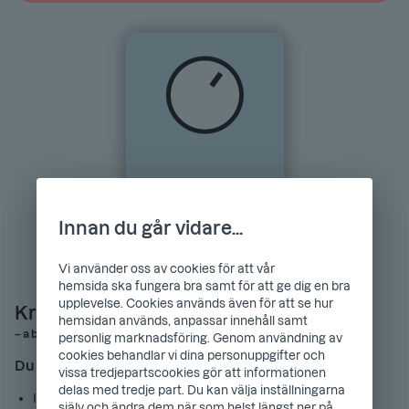
Innan du går vidare...
Vi använder oss av cookies för att vår
hemsida ska fungera bra samt för att ge dig en bra
upplevelse. Cookies används även för att se hur
Kreditkort från Bank Norwegian
hemsidan används, anpassar innehåll samt
– a branch of NOBA Bank Group
personlig marknadsföring. Genom användning av
cookies behandlar vi dina personuppgifter och
Du har kontroll
vissa tredjepartscookies gör att informationen
delas med tredje part. Du kan välja inställningarna
Ingen årsavgift
själv och ändra dem när som helst längst ner på