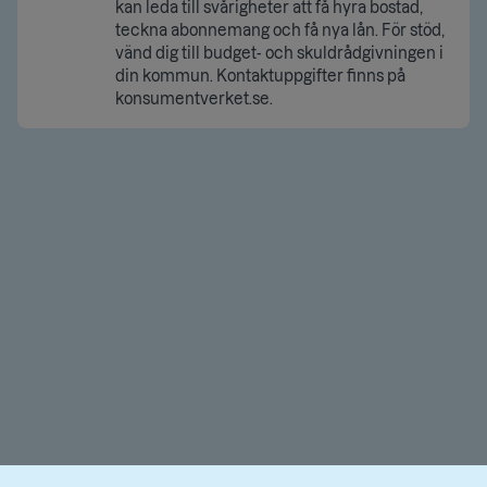
kan leda till svårigheter att få hyra bostad,
teckna abonnemang och få nya lån. För stöd,
vänd dig till budget- och skuldrådgivningen i
din kommun. Kontaktuppgifter finns på
konsumentverket.se.