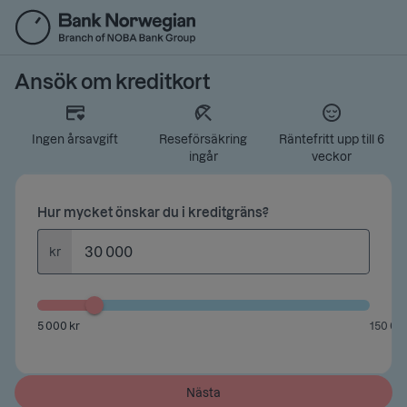
Gå
till
huvudinnehåll
Ansök om kreditkort
Ingen årsavgift
Reseförsäkring
Räntefritt upp till 6
ingår
veckor
Hur mycket önskar du i kreditgräns?
kr
5 000 kr
150 00
Nästa